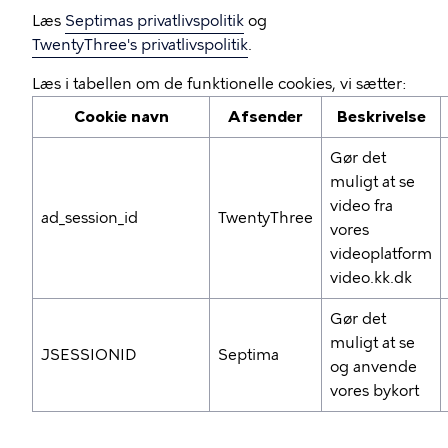
Læs
Septimas privatlivspolitik
og
TwentyThree's privatlivspolitik
.
Læs i tabellen om de funktionelle cookies, vi sætter:
Cookie navn
Afsender
Beskrivelse
Gør det
muligt at se
video fra
ad_session_id
TwentyThree
vores
videoplatform
video.kk.dk
Gør det
muligt at se
JSESSIONID
Septima
og anvende
vores bykort