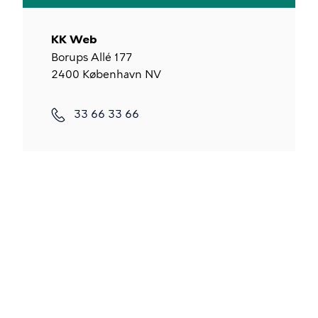
KK Web
Borups Allé 177
2400
København NV
Telefon
33 66 33 66