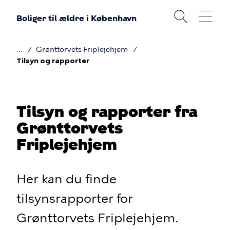
Gå
Boliger til ældre i København
til
hovedindhold
Grønttorvets Friplejehjem
Brødkrumme
Tilsyn og rapporter
Tilsyn og rapporter fra
Grønttorvets
Friplejehjem
Her kan du finde
tilsynsrapporter for
Grønttorvets Friplejehjem.