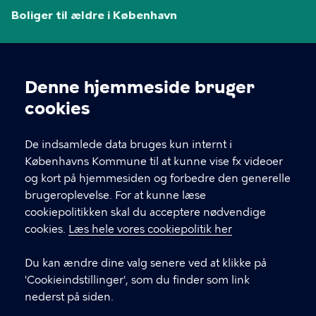
Boliger til ældre i København
Københavns Kommunes hjemmeside for plejehjem,
ældreboliger og tryghedsboliger.
Denne hjemmeside bruger
Cookieindstillinger
cookies
GENVEJE
De indsamlede data bruges kun internt i
Københavns Kommune til at kunne vise fx videoer
Kontakt
og kort på hjemmesiden og forbedre den generelle
brugeroplevelse. For at kunne læse
Om denne hjemmeside
cookiepolitikken skal du acceptere nødvendige
Ledige stillinger
cookies.
Læs hele vores cookiepolitik her
Job i Sundheds- og Omsorgsforvaltningen
Du kan ændre dine valg senere ved at klikke på
'Cookieindstillinger', som du finder som link
Tilsyn og rapporter
nederst på siden.