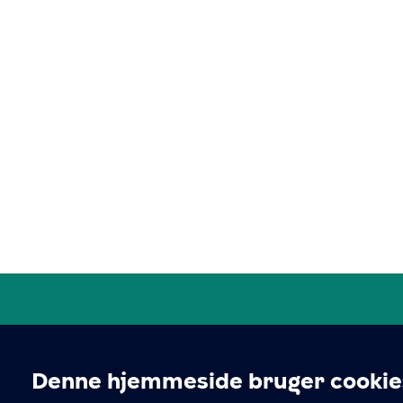
Denne hjemmeside bruger cookie
Boliger til ældre i København