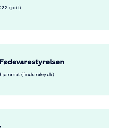
022
(pdf)
 Fødevarestyrelsen
mhjemmet (findsmiley.dk)
r