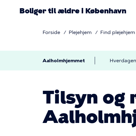
Gå
Boliger til ældre i København
til
hovedindhold
Forside
Plejehjem
Find plejehjem
n
Brødkru
Aalholmhjemmet
Hverdage
Undermenu
Tilsyn og 
Aalholmh