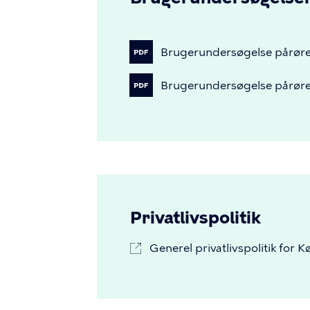
Brugerundersøgelse
pårør
Brugerundersøgelse
pårør
Privatlivspolitik
Generel privatlivspolitik fo