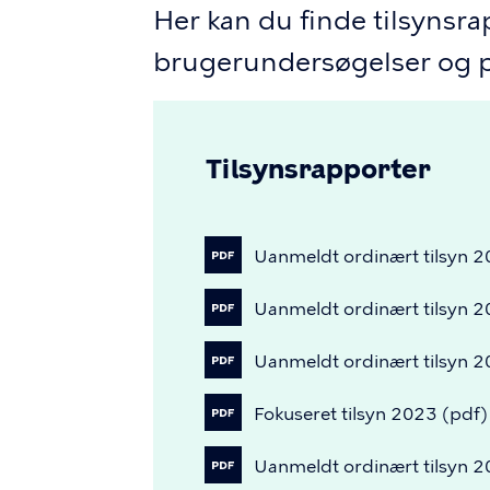
Her kan du finde tilsynsra
brugerundersøgelser og pri
Tilsynsrapporter
Uanmeldt
ordinært
tilsyn
2
Uanmeldt
ordinært
tilsyn
2
Uanmeldt
ordinært
tilsyn
2
Fokuseret
tilsyn
2023
(pdf)
Uanmeldt
ordinært
tilsyn
2