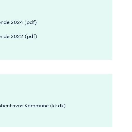
ende
2024
(pdf)
ende
2022
(pdf)
r Københavns Kommune (kk.dk)