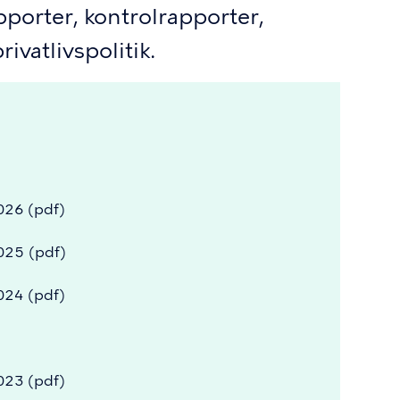
pporter, kontrolrapporter,
vatlivspolitik.
026
(pdf)
025
(pdf)
024
(pdf)
023
(pdf)