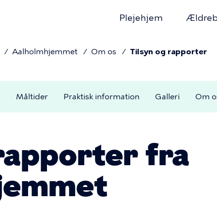
Plejehjem
Ældreb
Primær
Aalholmhjemmet
Om os
Tilsyn og rapporter
avigation
mme
n
Måltider
Praktisk information
Galleri
Om o
rapporter fra
jemmet