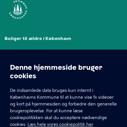
Boliger til ældre i København
Københavns Kommunes hjemmeside for plejehjem,
ældreboliger og tryghedsboliger.
Denne hjemmeside bruger
Cookieindstillinger
cookies
GENVEJE
De indsamlede data bruges kun internt i
Københavns Kommune til at kunne vise fx videoer
Kontakt
og kort på hjemmesiden og forbedre den generelle
brugeroplevelse. For at kunne læse
Om denne hjemmeside
cookiepolitikken skal du acceptere nødvendige
Ledige stillinger
cookies.
Læs hele vores cookiepolitik her