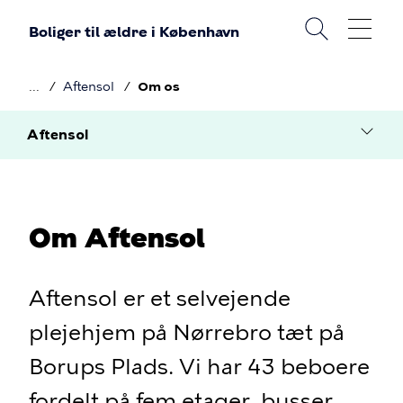
Gå
Boliger til ældre i København
til
hovedindhold
Aftensol
Om os
Brødkrumme
Aftensol
Undermenu
Om Aftensol
Aftensol er et selvejende
plejehjem på Nørrebro tæt på
Borups Plads. Vi har 43 beboere
fordelt på fem etager, busser