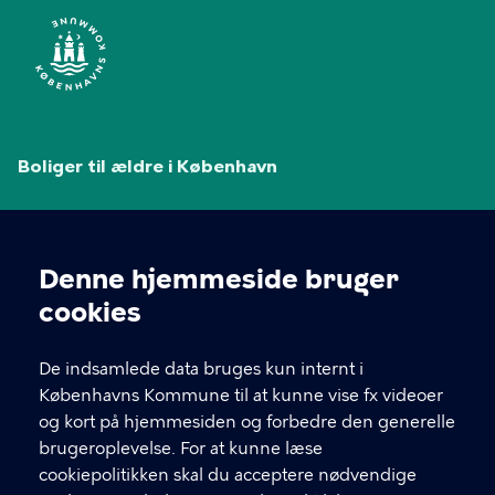
Boliger til ældre i København
Københavns Kommunes hjemmeside for plejehjem,
ældreboliger og tryghedsboliger.
Denne hjemmeside bruger
Cookieindstillinger
cookies
GENVEJE
De indsamlede data bruges kun internt i
Københavns Kommune til at kunne vise fx videoer
Kontakt
og kort på hjemmesiden og forbedre den generelle
brugeroplevelse. For at kunne læse
Om denne hjemmeside
cookiepolitikken skal du acceptere nødvendige