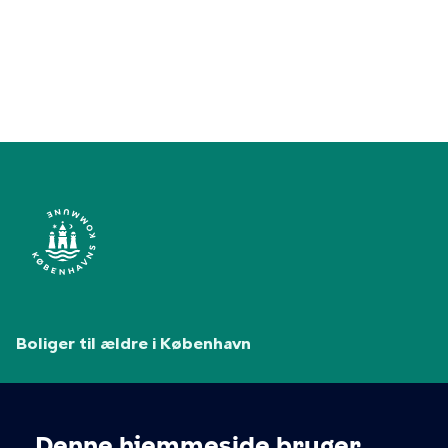
Boliger til ældre i København
Københavns Kommunes hjemmeside for plejehjem,
ældreboliger og tryghedsboliger.
Denne hjemmeside bruger