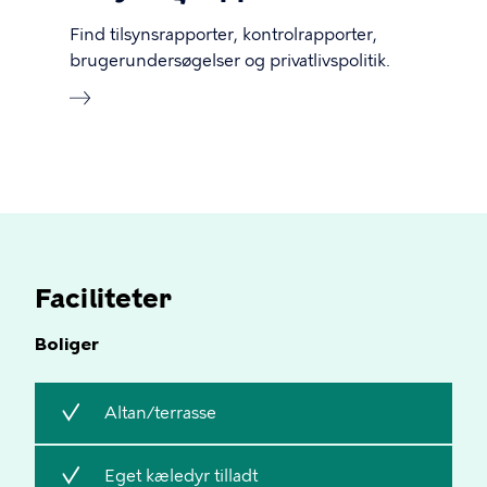
Find tilsynsrapporter, kontrolrapporter,
brugerundersøgelser og privatlivspolitik.
Faciliteter
Boliger
Inkluderer
Altan/terrasse
Inkluderer
Eget kæledyr tilladt