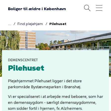
Gå
Boliger til ældre i København
til
hovedindhold
Find plejehjem
Pilehuset
Brødkrumme
Billede
Pilehuset
DEMENSCENTRET
Pilehuset
Plejehjemmet Pilehuset ligger i det store
parkområde Bystævneparken i Brønshøj.
Vi er specialiseret i at arbejde med beboere, som har
en demenssygdom - særligt demenssygdomme,
som sidder fortil i hjernen, fx Alzheimers.