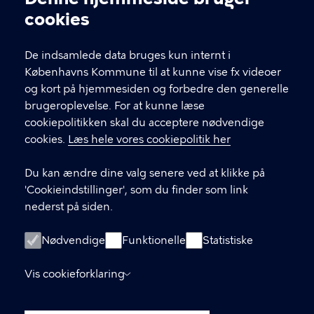
Cookieindstillinger
cookies
GENVEJE
De indsamlede data bruges kun internt i
Københavns Kommune til at kunne vise fx videoer
Kontakt
og kort på hjemmesiden og forbedre den generelle
brugeroplevelse. For at kunne læse
Om denne hjemmeside
cookiepolitikken skal du acceptere nødvendige
Ledige stillinger
cookies.
Læs hele vores cookiepolitik her
Job i Sundheds- og Omsorgsforvaltningen
Du kan ændre dine valg senere ved at klikke på
'Cookieindstillinger', som du finder som link
Tilsyn og rapporter
nederst på siden.
Brugerundersøgelser
Nødvendige
Funktionelle
Statistiske
Privatlivspolitikker
Vis cookieforklaring
Tilgængelighedserklæring