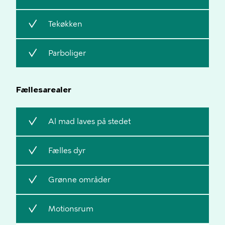
Inkluderer
Tekøkken
Inkluderer
Parboliger
Fællesarealer
Inkluderer
Al mad laves på stedet
Inkluderer
Fælles dyr
Inkluderer
Grønne områder
Inkluderer
Motionsrum